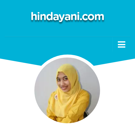
Pelajaran
Bahasa Indonesia
Bahasa Inggris
IPA
IPS
Matematika
Kewarganegaraan
Islam